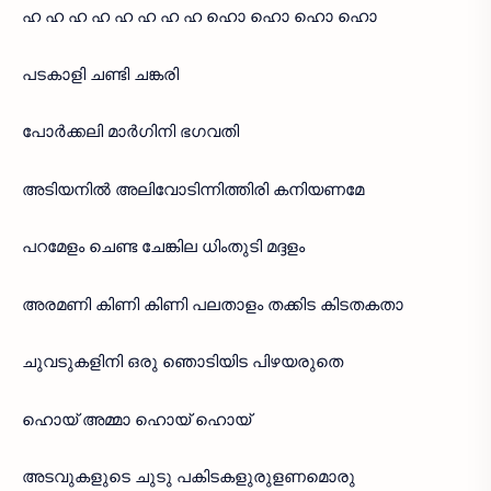
ഹ ഹ ഹ ഹ ഹ ഹ ഹ ഹ ഹൊ ഹൊ ഹൊ ഹൊ
പടകാളി ചണ്ടി ചങ്കരി
പോർക്കലി മാർഗിനി ഭഗവതി
അടിയനിൽ അലിവോടിന്നിത്തിരി കനിയണമേ
പറമേളം ചെണ്ട ചേങ്കില ധിംതുടി മദ്ദളം
അരമണി കിണി കിണി പലതാളം തക്കിട കിടതകതാ
ചുവടുകളിനി ഒരു ഞൊടിയിട പിഴയരുതെ
ഹൊയ് അമ്മാ ഹൊയ് ഹൊയ്
അടവുകളുടെ ചുടു പകിടകളുരുളണമൊരു