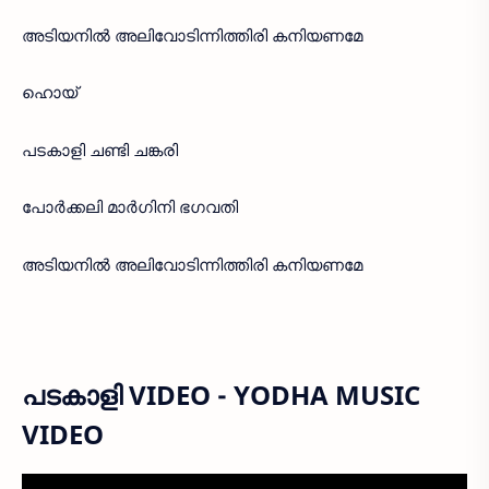
അടിയനിൽ അലിവോടിന്നിത്തിരി കനിയണമേ
ഹൊയ്
പടകാളി ചണ്ടി ചങ്കരി
പോർക്കലി മാർഗിനി ഭഗവതി
അടിയനിൽ അലിവോടിന്നിത്തിരി കനിയണമേ
പടകാളി VIDEO - YODHA MUSIC
VIDEO