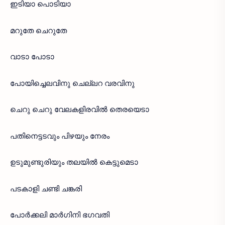
ഇടിയാ പൊടിയാ
മറുതേ ചെറുതേ
വാടാ പോടാ
പോയിച്ചെലവിനു ചെല്ലറ വരവിനു
ചെറു ചെറു വേലകളിരവിൽ തെരയെടാ
പതിനെട്ടടവും പിഴയും നേരം
ഉടുമുണ്ടുരിയും തലയിൽ കെട്ടുമെടാ
പടകാളി ചണ്ടി ചങ്കരി
പോർക്കലി മാർഗിനി ഭഗവതി