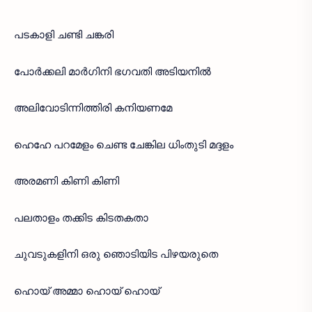
പടകാളി ചണ്ടി ചങ്കരി
പോർക്കലി മാർഗിനി ഭഗവതി അടിയനിൽ
അലിവോടിന്നിത്തിരി കനിയണമേ
ഹെഹേ പറമേളം ചെണ്ട ചേങ്കില ധിംതുടി മദ്ദളം
അരമണി കിണി കിണി
പലതാളം തക്കിട കിടതകതാ
ചുവടുകളിനി ഒരു ഞൊടിയിട പിഴയരുതെ
ഹൊയ് അമ്മാ ഹൊയ് ഹൊയ്