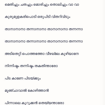
മെതിച്ചും ചതച്ചും മൊരിച്ചും തൊലിച്ചും വാ വാ
കുരുമുളകരിപൊടി ഒരുപിടി വിതറിവിടും
താനാനാനാ തന്നാനാനാ താനാനാനാ തന്നന്നാ
താനാനാനാ തന്നാനാനാ താനാനാനാ തന്നന്നാ
അടിതെറ്റി പൊത്തത്തോ വീഴല്ലേ കുഴിയാനേ
നിന്നിഷ്ടം തന്നിഷ്ടം തകതിന്താരോ
പിട കാണേ പിടയ്ക്കും
മൂഞ്ചാവാൽ കോഴിത്താൻ
പിന്നാലെ കുറുക്കൻ തെയ്യന്താരോ