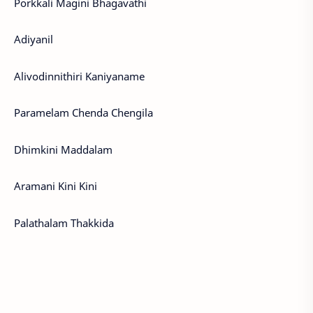
Porkkali Magini Bhagavathi
Adiyanil
Alivodinnithiri Kaniyaname
Paramelam Chenda Chengila
Dhimkini Maddalam
Aramani Kini Kini
Palathalam Thakkida