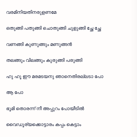
വരമിനിയതിനരുളണമേ
ഒതുങ്ങി പതുങ്ങി ചൊതുങ്ങി ചുളുങ്ങി ച്ഛേ ച്ഛേ
വണങ്ങി കുണുങ്ങും മണുങ്ങൻ
തലങ്ങും വിലങ്ങും കുരുങ്ങി പരുങ്ങി
ഹു ഹൂ ഈ മരമടയനു ഞാനെതിരല്ലടാ പോ
ആ പോ
ഭൂമി തൊരന്ന് നീ അപ്പുറം പോയീടിൽ
വൈഡൂര്യക്കൊട്ടാരം കപ്പം കെട്ടാം