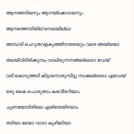
ആനത്തടിയനും ആനയ്ക്കൊടയനും
ആനത്തൊടിയില് നെലയില്ലാ
അമ്പാടി ചെറുതവളകുഞ്ഞിനതരയറ്റം വരെ അയ്യയാ
തലയിവിടിരിക്കുമ്പം വാലിരുന്നനങ്ങല്ലെടാ ഡേയ്
വടി കൊടുത്തടി കിട്ടാനൊരുമ്പിട്ടു നടക്കല്ലെടാ എഡേയ്
ഒരു കൈ പൊരുതാം കരവീരറിയാം
ചുണയോടിതിലെ എതിരെയിഴയാം
തടിയാ മടയാ വാടാ കുഴിമടിയാ