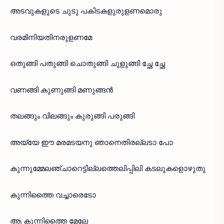
അടവുകളുടെ ചുടു പകിടകളുരുളണമൊരു
വരമിനിയതിനരുളണമേ
ഒതുങ്ങി പതുങ്ങി ചൊതുങ്ങി ചുളുങ്ങി ച്ഛേ ച്ഛേ
വണങ്ങി കുണുങ്ങി മണുങ്ങൻ
തലങ്ങും വിലങ്ങും കുരുങ്ങി പരുങ്ങി
അയ്യേ ഈ മരമടയനു ഞാനെതിരല്ലടാ പോ
കുന്നുമ്മേലഞ്ചാറെട്ടില്ലത്തെലിപ്പിലി കടലുകളൊഴുതു
കുന്നിത്തൈ വച്ചാരെടോ
ആ കുന്നിത്തൈ മേലേ