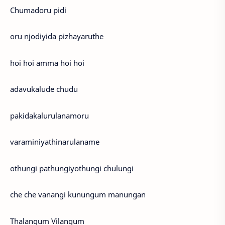
Chumadoru pidi
oru njodiyida pizhayaruthe
hoi hoi amma hoi hoi
adavukalude chudu
pakidakalurulanamoru
varaminiyathinarulaname
othungi pathungiyothungi chulungi
che che vanangi kunungum manungan
Thalangum Vilangum