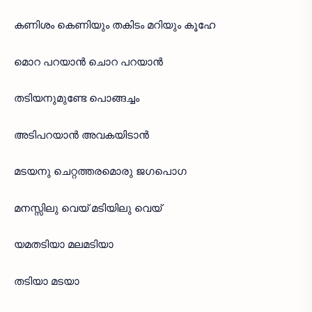
കണിശം കെണിയും തകിടം മറിയും കൂഹേ
മൊറ പറയാൻ ചൊറ പറയാൻ
തടിയനുമുണ്ടേ പൊങ്ങച്ചം
അടിപറയാൻ അവകയിടാൻ
മടയനു ചെറ്റത്തരമൊരു ജഗപൊഗ
മനസ്സിലു വെയ് മടിയിലു വെയ്
യമതടിയാ മലമടിയാ
തടിയാ മടയാ