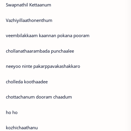
Swapnathil Kettaanum
Vazhiyillaathonenthum
veembilakkaam kaannan pokana pooram
chollanathaarambada punchaalee
neeyoo ninte pakarppavakashakkaro
cholleda koothaadee
chottachanum dooram chaadum
ho ho
kozhichaathanu