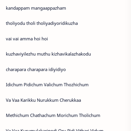
kandappam mangaappazham
tholiyodu tholi tholiyadiyoridikuzha
vai vai amma hoi hoi
kuzhaviyilezhu muthu kizhavikalazhakodu
charapara charapara idiyidiyo
Idichum Pidichum Valichum Thozhichum
Va Vaa Karikku Nurukkum Cherukkaa
Methichum Chathachum Morichum Tholichum
Va Vaa Kurumulakaripodi Oru Pidi Vithari Vidum