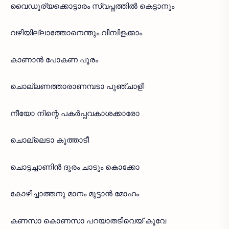
വൈഡൂര്യക്കൊട്ടാരം സ്വപ്നത്തിൽ കെട്ടാനും
വഴിയില്ലാത്തോനെന്തും വീമ്പിളക്കാം
കാണാൻ പോകണ പൂരം
ചൊല്ലണത്താരാണമ്പടാ പുഞ്ചാളീ
നീയോ നിന്റെ പകർപ്പവകാശക്കാരോ
ചൊല്ലെടാ കൂത്താടീ
ചൊട്ടച്ചാണിൻ ദൂരം ചാടും കൊക്കോ
കോഴിച്ചാത്തനു മാനം മുട്ടാൻ മോഹം
കണസാ കൊണസാ പറയാതടിവെയ് കൂവേ