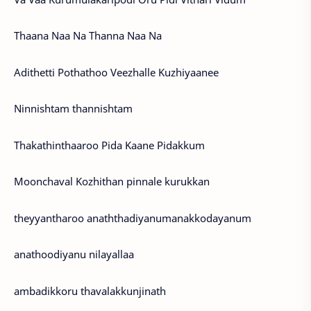
Thaana Naa Na Thanna Naa Na
Adithetti Pothathoo Veezhalle Kuzhiyaanee
Ninnishtam thannishtam
Thakathinthaaroo Pida Kaane Pidakkum
Moonchaval Kozhithan pinnale kurukkan
theyyantharoo anaththadiyanumanakkodayanum
anathoodiyanu nilayallaa
ambadikkoru thavalakkunjinath