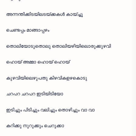
അന്നന്തിക്കിടയിലടയ്ക്കകൾ കായ്ച്ചൂ
ചെണ്ടപ്പം മാങ്ങാപ്പഴം
തൊലിയോടുതൊലു തൊലിയഴിയിലൊരുക്കുഴവി
ഹൊയ് അമ്മാ ഹൊയ് ഹൊയ്
കുഴവിയിലെഴുപതു കിഴവികളഴകൊടു
ചറപറ ചറപറ ഇടിയിടിയോ
ഇടിച്ചും പിടിച്ചും വലിച്ചും തൊഴിച്ചും വാ വാ
കറിക്കു നുറുക്കും ചെറുക്കാ